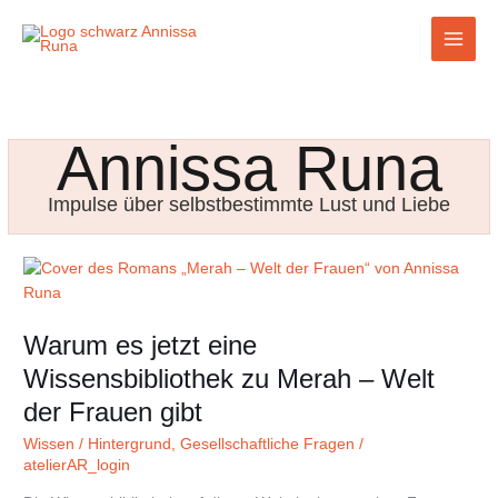
Zum
Inhalt
springen
Annissa Runa
Impulse über selbstbestimmte Lust und Liebe
Warum
es
jetzt
Warum es jetzt eine
eine
Wissensbibliothek
Wissensbibliothek zu Merah – Welt
zu
der Frauen gibt
Merah
–
Wissen / Hintergrund
,
Gesellschaftliche Fragen
/
Welt
atelierAR_login
der