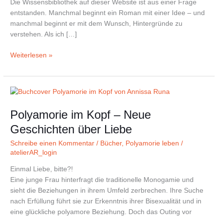
Die Wissensbibliothek auf dieser Website ist aus einer Frage
Frauen
entstanden. Manchmal beginnt ein Roman mit einer Idee – und
gibt
manchmal beginnt er mit dem Wunsch, Hintergründe zu
verstehen. Als ich […]
Weiterlesen »
Polyamorie
im
Polyamorie im Kopf – Neue
Kopf
–
Geschichten über Liebe
Neue
Schreibe einen Kommentar
/
Bücher
,
Polyamorie leben
/
Geschichten
atelierAR_login
über
Liebe
Einmal Liebe, bitte?!
Eine junge Frau hinterfragt die traditionelle Monogamie und
sieht die Beziehungen in ihrem Umfeld zerbrechen. Ihre Suche
nach Erfüllung führt sie zur Erkenntnis ihrer Bisexualität und in
eine glückliche polyamore Beziehung. Doch das Outing vor