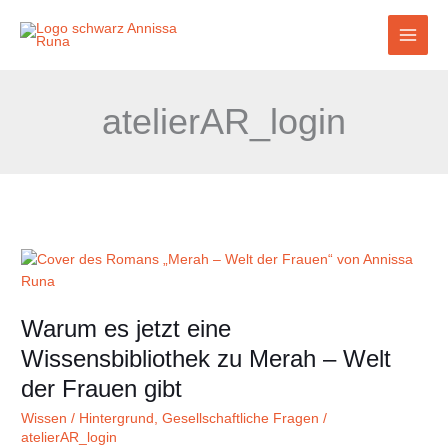
Zum
Inhalt
springen
atelierAR_login
Warum
es
jetzt
Warum es jetzt eine
eine
Wissensbibliothek
Wissensbibliothek zu Merah – Welt
zu
der Frauen gibt
Merah
–
Wissen / Hintergrund
,
Gesellschaftliche Fragen
/
Welt
atelierAR_login