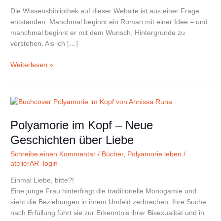
der
Die Wissensbibliothek auf dieser Website ist aus einer Frage
Frauen
entstanden. Manchmal beginnt ein Roman mit einer Idee – und
gibt
manchmal beginnt er mit dem Wunsch, Hintergründe zu
verstehen. Als ich […]
Weiterlesen »
Polyamorie
im
Polyamorie im Kopf – Neue
Kopf
–
Geschichten über Liebe
Neue
Schreibe einen Kommentar
/
Bücher
,
Polyamorie leben
/
Geschichten
atelierAR_login
über
Liebe
Einmal Liebe, bitte?!
Eine junge Frau hinterfragt die traditionelle Monogamie und
sieht die Beziehungen in ihrem Umfeld zerbrechen. Ihre Suche
nach Erfüllung führt sie zur Erkenntnis ihrer Bisexualität und in