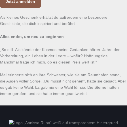
Jetzt anmelden
Als kleines Geschenk erhältst du außerdem eine besondere
Geschichte, die dich inspiriert und berührt.
Alles endet, um neu zu beginnen
„So still. Als könnte der Kosmos meine Gedanken hören. Jahre der
Vorbereitung, ein Leben in der Leere – wofür? Hoffnungslos!
Manchmal frage ich mich, ob es diesen Preis wert ist.“
Mel erinnerte sich an ihre Schwester, wie sie am Raumhafen stand,
die Augen voller Sorge. „Du musst nicht gehen“, hatte sie gesagt. Aber
es gab keine Wahl. Es gab nie eine Wahl für sie. Die Sterne hatten
immer gerufen, und sie hatte immer geantwortet.